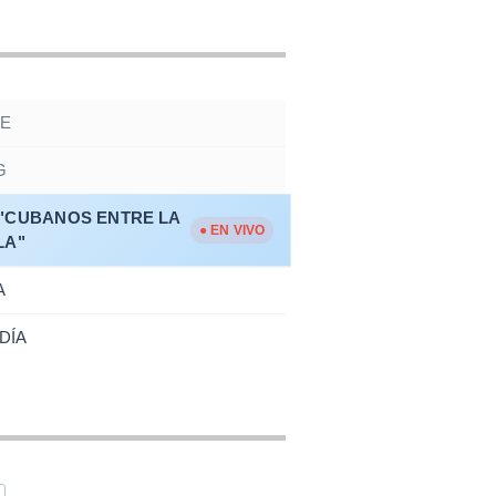
TE
G
"CUBANOS ENTRE LA
● EN VIVO
LA"
A
DÍA