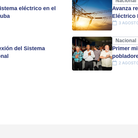
Nacional
istema eléctrico en el
Avanza re
Cuba
Eléctrico
3 AGOSTO
Nacional
xión del Sistema
Primer mi
onal
pobladore
2 AGOSTO