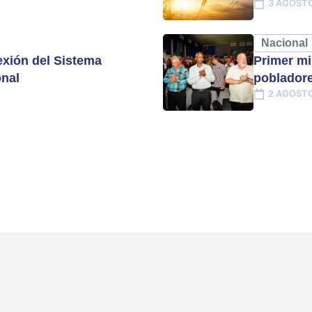
3 AGOSTO
Nacional
xión del Sistema
Primer mi
onal
pobladore
2 AGOSTO