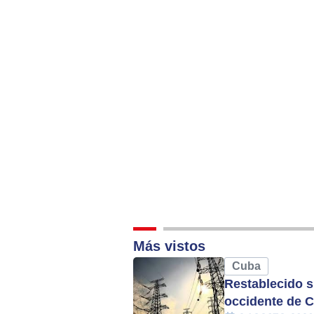
Más vistos
Cuba
Restablecido s
occidente de 