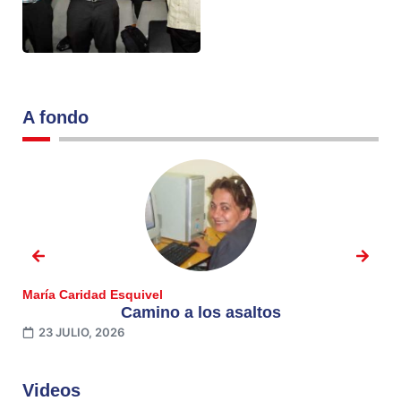
A fondo
María Caridad Esquivel
Mar
Camino a los asaltos
23 JULIO, 2026
1
Videos