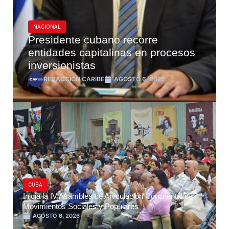
NACIONAL
Presidente cubano recorre
entidades capitalinas en procesos
inversionistas
REDACCIÓN CARIBE
AGOSTO 6, 2026
CUBA
Inicia la IV Asamblea de Articulación Continental de
Movimientos Sociales y Populares
AGOSTO 6, 2026