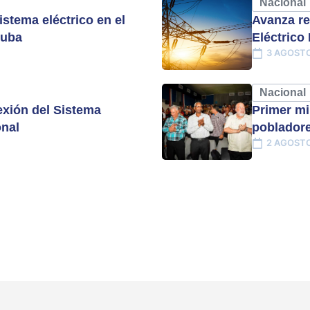
Nacional
istema eléctrico en el
Avanza re
Cuba
Eléctrico
3 AGOSTO
Nacional
xión del Sistema
Primer mi
onal
pobladore
2 AGOSTO