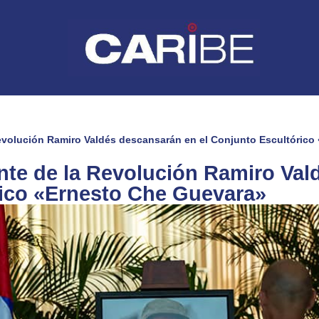
evolución Ramiro Valdés descansarán en el Conjunto Escultórico
te de la Revolución Ramiro Val
rico «Ernesto Che Guevara»