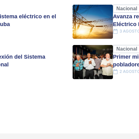
Nacional
istema eléctrico en el
Avanza re
Cuba
Eléctrico
3 AGOSTO
Nacional
xión del Sistema
Primer mi
onal
pobladore
2 AGOSTO