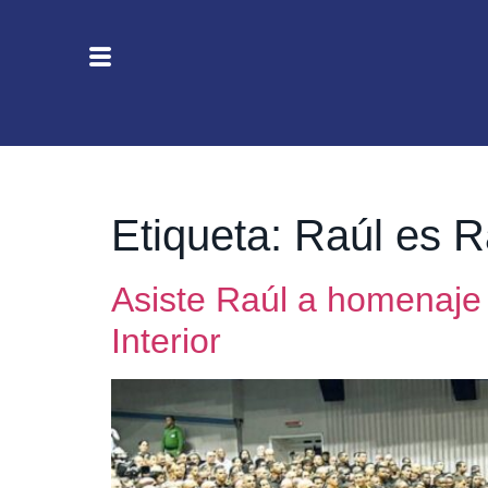
Etiqueta:
Raúl es R
Asiste Raúl a homenaje p
Interior