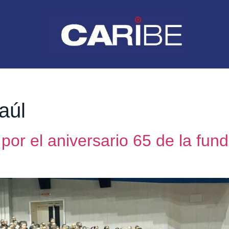
aúl
or el aniversario 65 de la fund