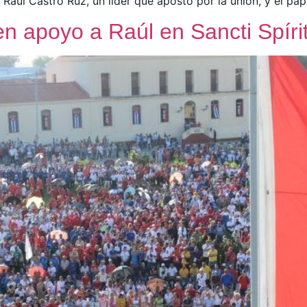
Raúl Castro Ruz, un líder que apostó por la unión, y el pa
en apoyo a Raúl en Sancti Spíri