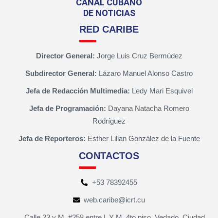
CANAL CUBANO
DE NOTICIAS
RED CARIBE
Director General:
Jorge Luis Cruz Bermúdez
Subdirector General:
Lázaro Manuel Alonso Castro
Jefa de Redacción Multimedia:
Ledy Mari Esquivel
Jefa de Programación:
Dayana Natacha Romero
Rodríguez
Jefa de Reporteros:
Esther Lilian González de la Fuente
CONTACTOS
+53 78392455
web.caribe@icrt.cu
Calle 23 y M, #258 entre L Y M, 4to piso, Vedado, Ciudad