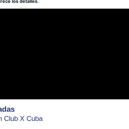
rece los detalles.
adas
n Club X Cuba