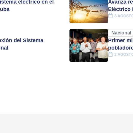
istema eléctrico en el
Avanza re
Cuba
Eléctrico
3 AGOSTO
Nacional
xión del Sistema
Primer mi
onal
pobladore
2 AGOSTO