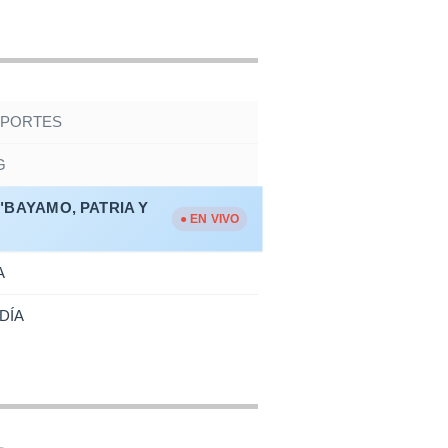
EPORTES
G
BAYAMO, PATRIA Y
● EN VIVO
A
DÍA