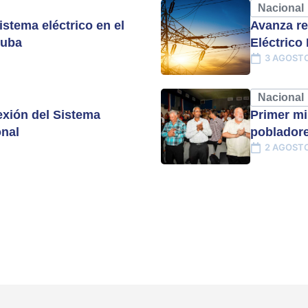
Nacional
istema eléctrico en el
Avanza re
Cuba
Eléctrico
3 AGOSTO
Nacional
xión del Sistema
Primer mi
onal
pobladore
2 AGOSTO