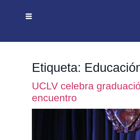
Etiqueta:
Educación
UCLV celebra graduació
encuentro