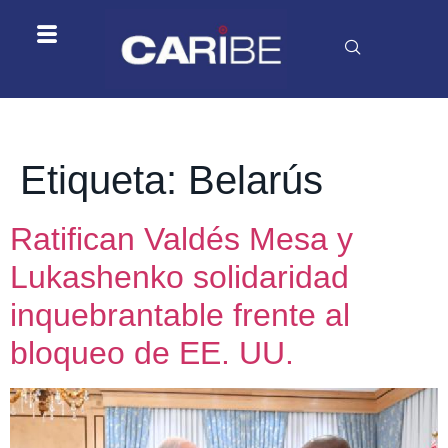
Etiqueta:
Belarús
Ratifican Valdés Mesa y
Lukashenko solidaridad
inquebrantable frente al
bloqueo de EE. UU.