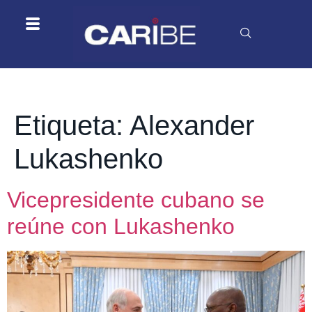
Etiqueta:
Alexander
Lukashenko
Vicepresidente cubano se
reúne con Lukashenko