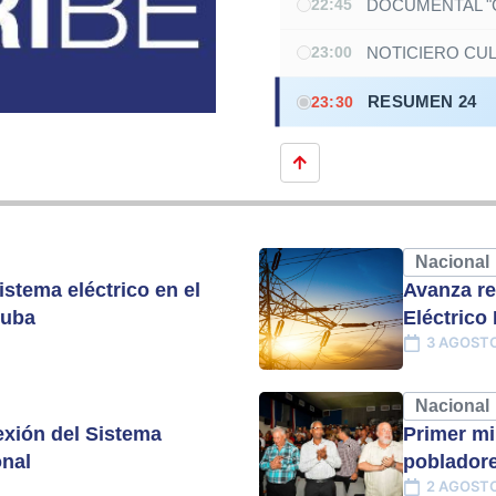
DOCUMENTAL "G
22:45
NOTICIERO CU
23:00
RESUMEN 24
23:30
Nacional
istema eléctrico en el
Avanza re
Cuba
Eléctrico
3 AGOSTO
Nacional
xión del Sistema
Primer mi
onal
pobladore
2 AGOSTO