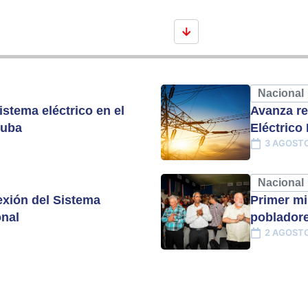
Nacional
istema eléctrico en el
Avanza re
Cuba
Eléctrico
3 AGOSTO
Nacional
xión del Sistema
Primer mi
onal
pobladore
2 AGOSTO