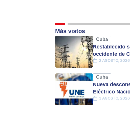
Más vistos
Cuba
Restablecido s
occidente de 
2 AGOSTO, 2026
Cuba
Nueva descone
Eléctrico Naci
3 AGOSTO, 2026