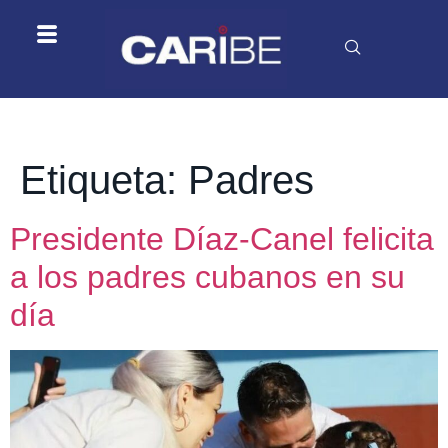
Etiqueta:
Padres
Presidente Díaz-Canel felicita
a los padres cubanos en su
día