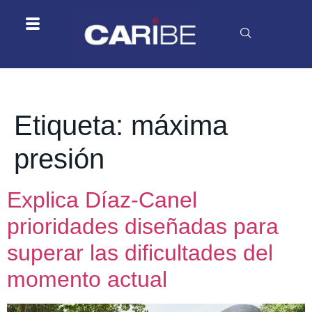
Etiqueta:
máxima
presión
Explica Díaz-Canel
prioridades diseñadas para
superar las dificultades del
momento actual