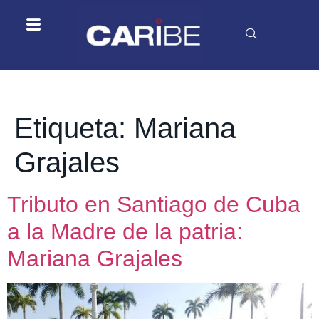
Etiqueta:
Mariana
Grajales
Tributo en Santiago de Cuba
a la Madre de la patria:
Mariana Grajales