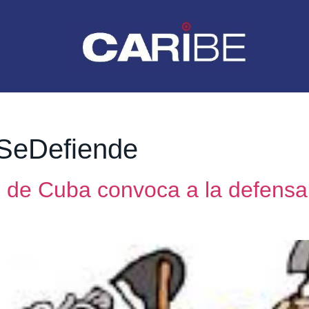
aSeDefiende
 de Cuba convoca a la defensa 