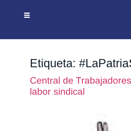
Etiqueta:
#LaPatri
Central de Trabajadores
labor sindical