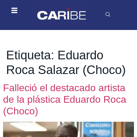
Etiqueta:
Eduardo
Roca Salazar (Choco)
Falleció el destacado artista
de la plástica Eduardo Roca
(Choco)