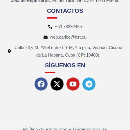
Jefa de Reporteros:
Esther Lilian González de la Fuente
CONTACTOS
+53 78392455
web.caribe@icrt.cu
Calle 23 y M, #258 entre L Y M, 4to piso, Vedado, Ciudad
de La Habana, Cuba (CP: 10400).
SÍGUENOS EN
Política de Privacidad y Términos de Uso