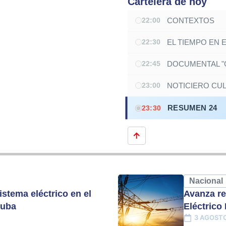
Cartelera de hoy
CONTEXTOS
22:00
EL TIEMPO EN 
22:30
DOCUMENTAL "G
22:45
NOTICIERO CU
23:00
RESUMEN 24
23:30
Nacional
istema eléctrico en el
Avanza re
Cuba
Eléctrico
3 AGOSTO