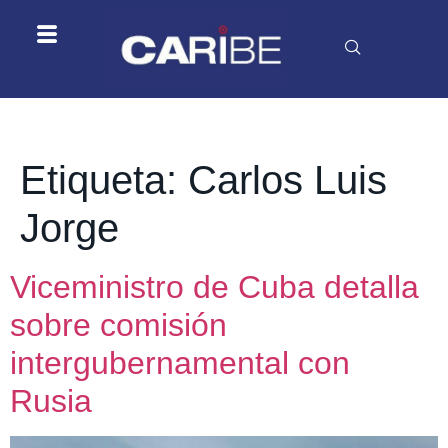
Etiqueta:
Carlos Luis
Jorge
Viceministro de Cuba detalla
sobre comisión
intergubernamental con
Rusia