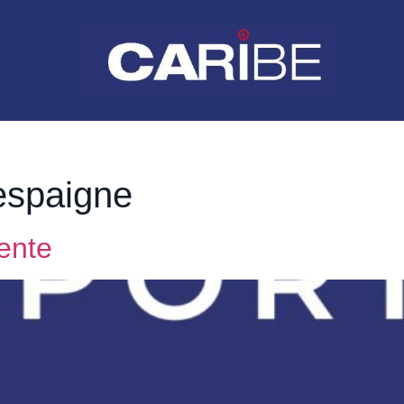
espaigne
iente