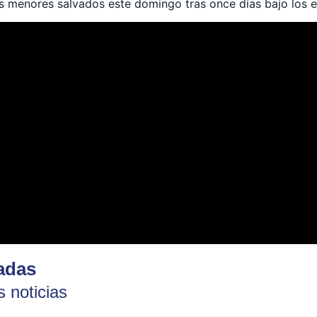
s menores salvados este domingo tras once días bajo los 
adas
 noticias