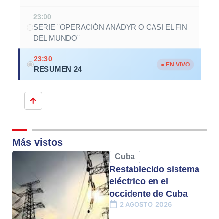
23:00
SERIE ¨OPERACIÓN ANÁDYR O CASI EL FIN
DEL MUNDO¨
23:30
● EN VIVO
RESUMEN 24
Más vistos
Cuba
Restablecido sistema
eléctrico en el
occidente de Cuba
2 AGOSTO, 2026