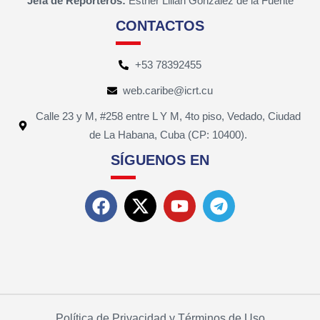
Jefa de Reporteros:
Esther Lilian González de la Fuente
CONTACTOS
+53 78392455
web.caribe@icrt.cu
Calle 23 y M, #258 entre L Y M, 4to piso, Vedado, Ciudad
de La Habana, Cuba (CP: 10400).
SÍGUENOS EN
Política de Privacidad y Términos de Uso